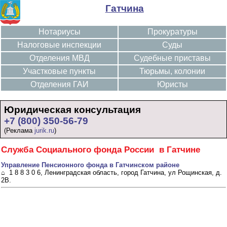
Гатчина
Нотариусы
Прокуратуры
Налоговые инспекции
Суды
Отделения МВД
Судебные приставы
Участковые пункты
Тюрьмы, колонии
Отделения ГАИ
Юристы
Юридическая консультация
+7 (800) 350-56-79
(Реклама
jurik.ru
)
Служба Социального фонда России в Гатчине
Управление Пенсионного фонда в Гатчинском районе
⌂ 1 8 8 3 0 6, Ленинградская область, город Гатчина, ул Рощинская, д.
2В.